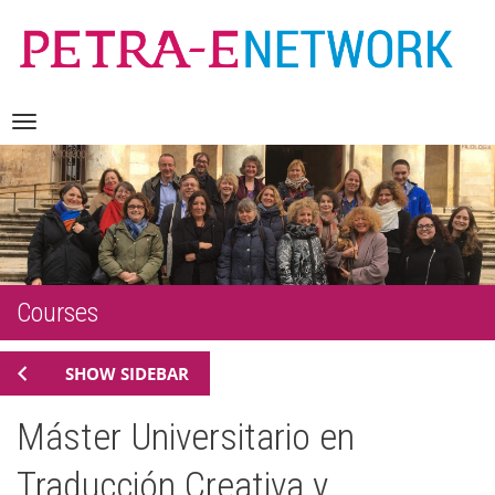
Skip
Navigation
to
content
Courses
SHOW SIDEBAR
Máster Universitario en
Traducción Creativa y