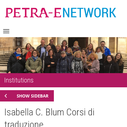
Skip
Navigation
to
content
Institutions
SHOW SIDEBAR
Isabella C. Blum Corsi di
traduzione