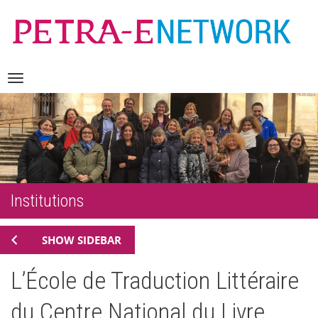
Skip
Navigation
to
content
Institutions
SHOW SIDEBAR
L’École de Traduction Littéraire
du Centre National du Livre